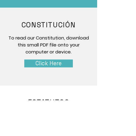
CONSTITUCIÓN
To read our Constitution, download
this small PDF file onto your
computer or device.
Click Here
ESTATUTOS
To read the QRSE Bylaws document
,
download this small PDF file onto
your computer or device.