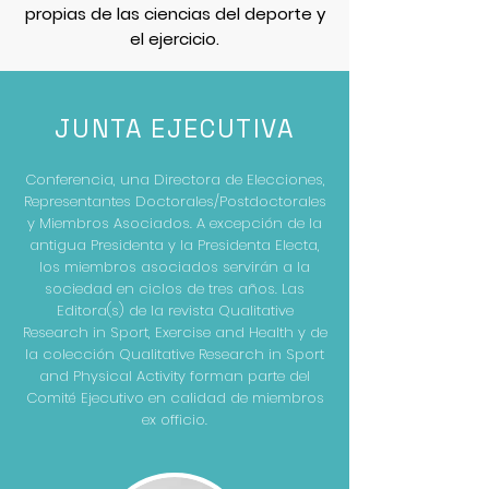
propias de las ciencias del deporte y
el ejercicio.
JUNTA EJECUTIVA
Conferencia, una Directora de Elecciones,
Representantes Doctorales/Postdoctorales
y Miembros Asociados. A excepción de la
antigua Presidenta y la Presidenta Electa,
los miembros asociados servirán a la
sociedad en ciclos de tres años. Las
Editora(s) de la revista Qualitative
Research in Sport, Exercise and Health y de
la colección Qualitative Research in Sport
and Physical Activity forman parte del
Comité Ejecutivo en calidad de miembros
ex officio.